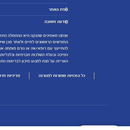
מטרנה לשירותכם
מפת האתר
היועצות שלנו
אבני דרך
שאלות נפוצות
הודעה חשובה
לקראת הריון
צור קשר
הריון ולידה
אודות
0-6 חודשים
החודשים הראשונים לחיים ולאחר מכן שיל
لموقع متيرنا باللغة العربية
להתייעץ עם רופא/אה או גורם מומחה אחר 
6-12 חודשים
הפיכה ובעלת השלכות חברתיות וכלכליות.
12-24 חודשים
האריזה על מנת למנוע סיכון לבריאות התינ
כל הזכויות שמורות למטרנה
מדיניות פרט
עוד נושאים
שמות לבנים
שמות לבנות
בדיקות הריון