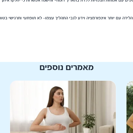
וספים עם אמהות הצפויות ללדת בתאריך דומה- והישנה אפשרות כי יחלקו איתך
מאמרים נוספים