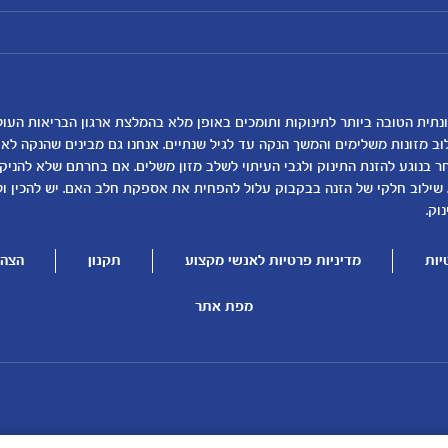
מועדון מטרנה
רכישת מוצרים
הטבות מועדון
המוצרים שלנו
נושאים
כלים ומחשבונים
להרשמה/התחברות לאתר
קופונים
לקראת לידה
מחשבון ביוץ
תזונה ובריאות בהריון
מחשבון הריון
שמות לתינוקות
מחשבון שמות
וב מזונות משלימים והמשך הנקה עד לגיל שנתיים. אנחנו גם מבינים שהנקה ל
בנוגע להזנת התינוק ולגבי העיתוי לשלב מזון משלים. אם בחרתם שלא להניק, ז
התפתחות התינוק
מחשבון התפתחות וג
 שילוב חלקי של הזנה בבקבוק עלול להפחית את אספקת חלב האם. יש להכין ו
תזונת תינוקות
מחשבון שבועות הריו
וק.
טיפול בתינוק
מחשבון צבע עיניים
יות
מדיניות פרטיות לאנשי מקצוע
תקנון
הצהר
הנקה
מתכונים לתינוקות
להיות הורים
מפת אתר