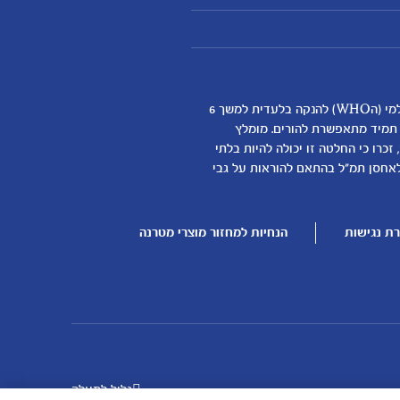
אנחנו מאמינים שהנקה היא ההתחלה התזונתית הטובה ביותר לתינוקות ותומכים באופן מלא בהמלצת ארגון הבריאות העולמי (הWHO) להנקה בלעדית למשך 6
א תמיד מתאפשרת להורים. מומלץ
כרו כי החלטה זו יכולה להיות בלתי
דילת התינוק
לאחסן תמ"ל בהתאם להוראות על גבי
ן
ת נגישות
הנחיות למחזור מוצרי מטרנה
גלול למעלה