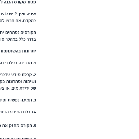
פטור מקורס הכנה לל
איפה ואיך ?
יש להיר
בהקדם. אם תרצו להי
הקורסים נפתחים יחס
בדרך כלל במהלך סוף 
יתרונות בהשתתפות 
1. מדריכה בעלת ידע וניסיון (לרוב מיילדת מומחית) מנחה על קשיים ופתרונות בתהליך הלידה.
2. קבלת מידע עדכני
נשימות ופתרונות בק
של ירידת מים, או צי
3. תמיכה נפשית ופיזית לקראת יום הלידה.
4.קבלת המידע הנחוץ לך כשאת רגועה וכשאינך חשה בכאבי לידה או בצירים. זמן לעיכול האינפורמציה.
5. הקורס מחזק את מעורבות בן זוגך בתהליך הלידה.