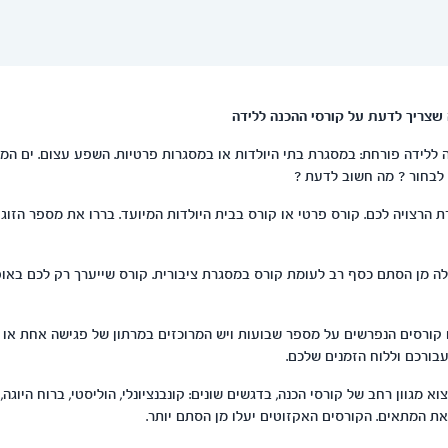
 שצריך לדעת על קורסי ההכנה ללידה
 ללידה פורחת: במסגרת בתי היולדות או במסגרות פרטיות. השפע עצום. ים המיד
לבחור ? מה חשוב לדעת ?
 הרצויה לכם. קורס פרטי או קורס בבית היולדות המיועד. בררו את מספר הזו
ה מן הסתם כסף רב לעומת קורס במסגרת ציבורית. קורס שייערך רק לכם באופן
קורסים הנפרשים על מספר שבועות ויש המרוכזים במרתון של פגישה אחת או ש
ורכם וללוח הזמנים שלכם.
וא מגוון רחב של קורסי הכנה, בדגשים שונים: קונבנציונלי, הוליסטי, ברוח היוגה,
 את המתאים. הקורסים האקזוטים יעלו מן הסתם יותר.