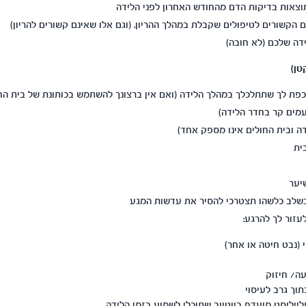
ותוצאות בדיקות הדם מהחודש האחרון לפני הלידה
 הקשורים לטיפולים שקבלת במהלך ההריון. (וגם אלו שאינם קשורים להריון)
דה שלכם (לא חובה)
טן)
פת לך שתתלכלך במהלך הלידה (ואם אין ברצונך להשתמש בכותונת של בית החו
עמים קר בחדר הלידה)
דה ובית החולים אינו מספק אחד)
ית
יער
שלב כלשהו תצטרכי להסיר את עדשות המגע
עזור לך להרגע:
(נבט חיטה או אחר)
ה/ חיזוק
וך גרב לעיסוי
לייליסט מועדף ביוטיוב שתוכלי לשמוע בזמן הלידה