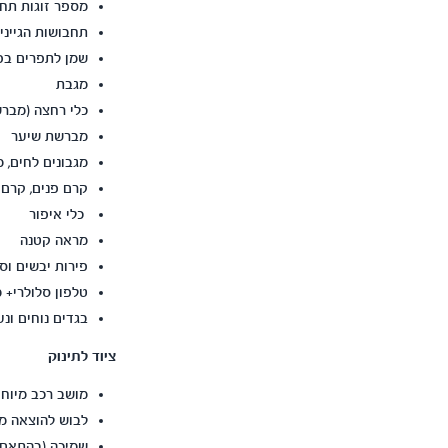
מספר זוגות תחת
תחבושות הגייני
שמן לתפרים בפר
מגבת
כלי רחצה (מברש
מברשת שיער
מגבונים לחים, מ
קרם פנים, קרם ג
כלי איפור
מראה קטנה
פירות יבשים וסו
טלפון סלולרי+ 
בגדים נוחים ונ
ציוד לתינוק
מושב רכב מיוחד
לבוש להוצאה מב
שמיכה (בהתאם ל