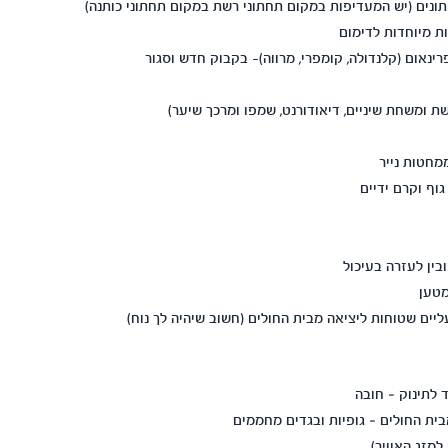
ונים (יש המעדיפות במקום תחתוני רשת במקום תחתוני כותנה)
ות מיוחדות לדימום
ינאום (קלנדולה, קומפרי, מרווה)- בקבוק חדש וסגור
ת ומשחת שיניים, דיאודורנט, שמפו ומרכך שיער)
מחטות נייר
וף וקרם ידיים
בין לעזרה בעיכול
מטען
עליים שטוחות ליציאה מבית החולים (חשוב שיהיה לך נוח)
 לתינוק – חובה
ית החולים – גופיות ובגדים מחממים
מזג האוויר)