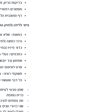
בדיקות הריון, 
מסמכים רפואיים
דף מתוכנית הלי
ציוד ללידה (לתיק הק
כותונת- שלא אכ
גרבי כותנה (לפ
כדור פיזיו (במי
כפכפים/ נעלי ב
שפתון נגד יובש
סרט לאיסוף הש
משקפי ראיה- ב
כל דבר שעשוי ל
- שמן טבעי לעיסוי 
- כרית נוספת
- תה צמחים להרגע
- שני כדורי טניס בת
- תוכלי ליצור לך פ