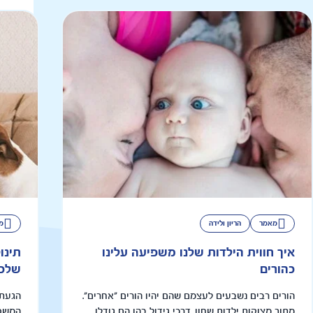
מאמר
הריון ולידה
מ
איך חווית הילדות שלנו משפיעה עלינו
תינו
כהורים
שלכם
הורים רבים נשבעים לעצמם שהם יהיו הורים "אחרים".
הגעתו
מתוך מצוקות ילדות שחוו, דרכי גידול בהן הם גודלו
המשפח