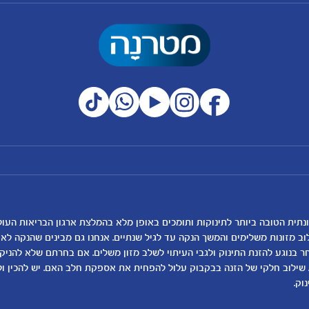
מועדון מטרנה
רכישת מוצרים
הטבות מועדון
המוצרים שלנו
נושאים
כלים ומחשבונים
להרשמה/התחברות לאתר
קופונים
לקראת לידה
מחשבון ביוץ
תזונה ובריאות בהריון
מחשבון הריון
שמות לתינוקות
מחשבון שמות
וב מזונות משלימים והמשך הנקה עד לגיל שנתיים. אנחנו גם מבינים שהנקה ל
בנוגע להזנת התינוק ולגבי העיתוי לשלב מזון משלים. אם בחרתם שלא להניק, ז
התפתחות התינוק
מחשבון התפתחות וג
 שילוב חלקי של הזנה בבקבוק עלול להפחית את אספקת חלב האם. יש להכין ו
תזונת תינוקות
מחשבון שבועות הריו
וק.
טיפול בתינוק
מחשבון צבע עיניים