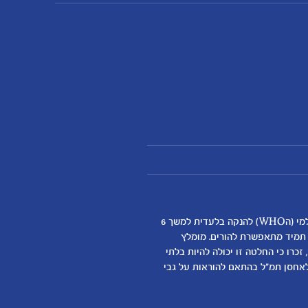
אנחנו מאמינים שהנקה היא ההתחלה התזונתית הטובה ביותר לתינוקות ותומכים באופן מלא בהמלצת ארגון הבריאות העולמי (הWHO) להנקה בלעדית למשך 6
א תמיד מתאפשרת להורים. מומלץ
כרו כי החלטה זו יכולה להיות בלתי
דילת התינוק
לאחסן תמ"ל בהתאם להוראות על גבי
ן