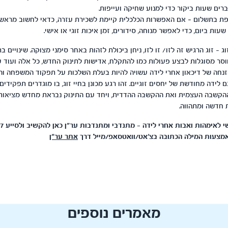
רים שעות ביקור כדי למנוע שחיקה ועייפות.
ת בתשלום – אם האפשרות הכלכלית קיימת לשכירת עזרה, כדאי לחשוב מראש
ת ביום, כדי לאפשר מנוחה, סידורים, זמן איכות זוגי או אישי.
- זוג הרגיש זה לזו/ זו לזו, ניחן ביכולת לזהות באחר סימני מצוקה. שינויים ב
וסר מסוגלות לבצע פעולות כמו להתקלח, אדישות לתינוק החדש, כל אלה ועוד ע
הזנחה של דיכאון אחרי לידה עשויה להיות בעלת השלכות על תפקוד המשפחה והז
ם לידה מחודשת של יחסים זוגיים. זהו רגע מכונן בחיי זוג, בו מוגדרים תפקידים
הקשבה העצמית ואת ההקשבה ההדדית, ויחד עם התינוק נבראת מחדש מציאות,
 חדשה ומתהווה.
אתר ער"ן
מאמרים נוספים