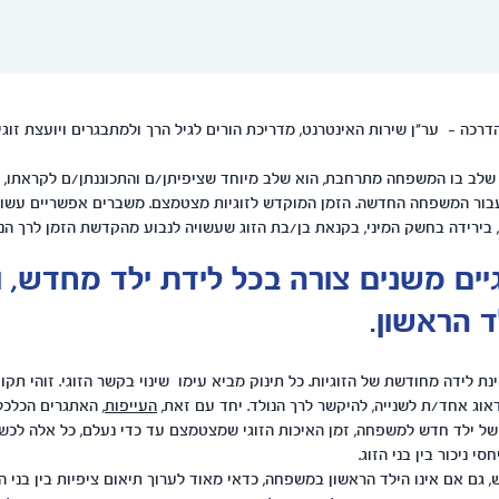
רכה - ער"ן שירות האינטרנט, מדריכת הורים לגיל הרך ולמתבגרים ויועצת זוגי
 שלב בו המשפחה מתרחבת, הוא שלב מיוחד שציפיתן/ם והתכוננתן/ם לקראתו, 
עבור המשפחה החדשה. הזמן המוקדש לזוגיות מצטמצם. משברים אפשריים עשו
 בירידה בחשק המיני, בקנאת בן/בת הזוג שעשויה לנבוע מהקדשת הזמן לרך הנו
יים משנים צורה בכל לידת ילד מחדש, 
ד הראשון.
נת לידה מחודשת של הזוגיות. כל תינוק מביא עימו שינוי בקשר הזוגי. זוהי תקו
לדאוג אחד/ת לשנייה, להיקשר לרך הנולד. יחד עם זאת,
העייפות
, האתגרים הכלכל
ל ילד חדש למשפחה, זמן האיכות הזוגי שמצטמצם עד כדי נעלם, כל אלה לכש
י ניכור בין בני הזוג.
, גם אם אינו הילד הראשון במשפחה, כדאי מאוד לערוך תיאום ציפיות בין בני הז