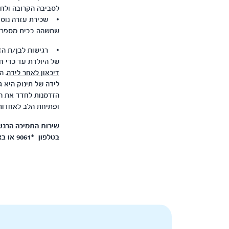
לסביבה הקרובה ולחב
• שכירת עזרה נוספ
שתשהה בבית מספר שעו
• רגישות לבן/ת הזוג 
של היולדת עד כדי ח
דיכאון לאחר לידה
. 
לידה של תינוק היא ג
הזדמנות לחדד את ה
ופתיחת הלב לאחדות
בטלפון *9061 או באמצעות המילה הכתובה בצ'אט/וואטסאפ/מייל דרך