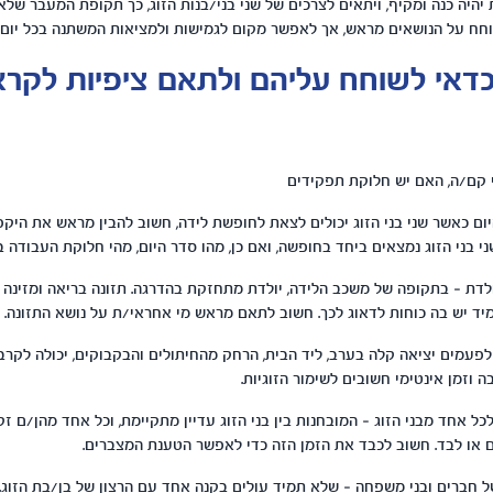
יהיה כנה ומקיף, ויתאים לצרכים של שני בני/בנות הזוג, כך תקופת המעבר של
וחח על הנושאים מראש, אך לאפשר מקום לגמישות ולמציאות המשתנה בכל יום ו
דאי לשוחח עליהם ולתאם ציפיות לקר
 קם/ה, האם יש חלוקת תפקידים
ם כאשר שני בני הזוג יכולים לצאת לחופשת לידה, חשוב להבין מראש את היקפ
 בני הזוג נמצאים ביחד בחופשה, ואם כן, מהו סדר היום, מהי חלוקת העבודה בב
דת – בתקופה של משכב הלידה, יולדת מתחזקת בהדרגה. תזונה בריאה ומזינה 
ד יש בה כוחות לדאוג לכך. חשוב לתאם מראש מי אחראי/ת על נושא התזונה.
לפעמים יציאה קלה בערב, ליד הבית, הרחק מהחיתולים והבקבוקים, יכולה לקרב ב
ה וזמן אינטימי חשובים לשימור הזוגיות.
ל אחד מבני הזוג – המובחנות בין בני הזוג עדיין מתקיימת, וכל אחד מהן/ם זק
 או לבד. חשוב לכבד את הזמן הזה כדי לאפשר הטענת המצברים.
 חברים ובני משפחה – שלא תמיד עולים בקנה אחד עם הרצון של בן/בת הזוג. 