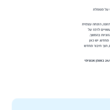
 על מטפלת
תזונה, הזנחה עצמית
שויים לרמז על
וגיות בהמשך.
 מחדש. יש כאן
 תוך חיבור מחדש
שירות התמיכה הרגשי לאימהות ואבות אחרי לידה - מתנדבי ומתנדבות ער״ן כאן להקשיב ולסייע 24/7 באופן אנונימי