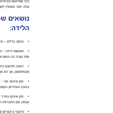
ככל שתיאום הציפיות 
קלה יותר. מומלץ לש
נושאים שכ
הלידה:
• קימה בלילה – מי
• חופשת לידה – היו
ומה קורה בה-האם שני
• דאגה לתזונת היול
מהחלמתה, אך לא תמי
• זמן איכות זוגי – 
בגובה העיניים, הקשב
• זמן איכות נפרד לכ
עצמו, עם החברות/ים
• היקפי ביקורים של