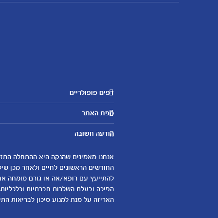
דפים פופולריים
מטרנה לשירותכם
מפת האתר
היועצות שלנו
אבני דרך
שאלות נפוצות
הודעה חשובה
לקראת הריון
צור קשר
הריון ולידה
אודות
0-6 חודשים
החודשים הראשונים לחיים ולאחר מכן שיל
لموقع متيرنا باللغة العربية
להתייעץ עם רופא/אה או גורם מומחה אחר 
6-12 חודשים
הפיכה ובעלת השלכות חברתיות וכלכליות.
12-24 חודשים
האריזה על מנת למנוע סיכון לבריאות התינ